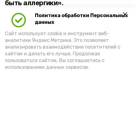
быть аллергики».
Политика обработки Персональных
Для взрослого человека безопасной
данных
порцией икры считается 30-50 граммов
(2-3 ложки). При этом следует обратить
Сайт использует cookie и инструмент веб-
аналитики Яндекс.Метрика. Это позволяет
внимание на хлеб, с которым она
анализировать взаимодействие посетителей с
подаётся: лучше выбирать
сайтом и делать его лучше. Продолжая
цельнозерновой, с мукой грубого
пользоваться сайтом, Вы соглашаетесь с
использованием данных сервисов.
помола. Есть икру следует в первой
половине дня. Кстати, полезнее для
здоровья сопроводить такой бутерброд
сочными овощами, свежей зеленью и
отварным яйцом.