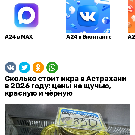
А24 в MAX
А24 в Вконтакте
А2
Сколько стоит икра в Астрахани
в 2026 году: цены на щучью,
красную и чёрную