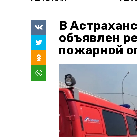
В Астраханс
объявлен р
пожарной о