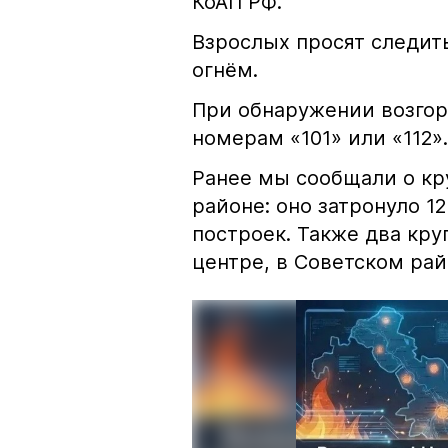
КоАП РФ.
Взрослых просят следить
огнём.
При обнаружении возгор
номерам «101» или «112».
Ранее мы сообщали о к
районе: оно затронуло 1
построек. Также два кр
центре, в Советском рай