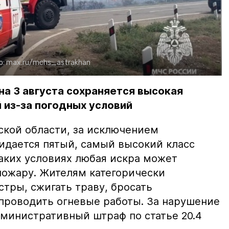
о:
max.ru/mchs_astrakhan
на 3 августа сохраняется высокая
 из-за погодных условий
ской области, за исключением
жидается пятый, самый высокий класс
таких условиях любая искра может
пожару. Жителям категорически
тры, сжигать траву, бросать
проводить огневые работы. За нарушение
министративный штраф по статье 20.4