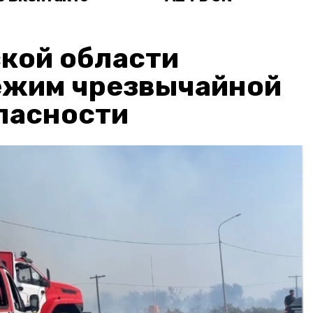
кой области
ежим чрезвычайной
пасности