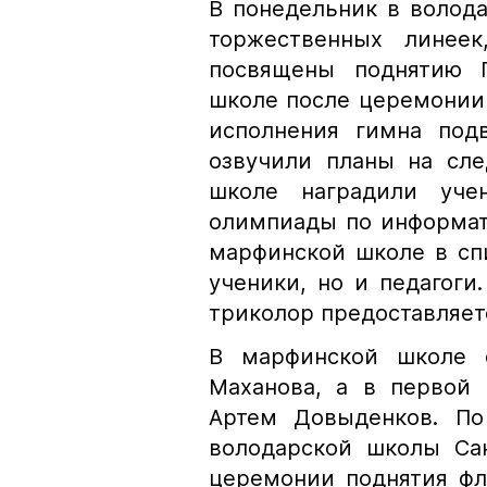
В понедельник в волод
торжественных линее
посвящены поднятию Г
школе после церемонии
исполнения гимна под
озвучили планы на сл
школе наградили учен
олимпиады по информати
марфинской школе в сп
ученики, но и педагоги
триколор предоставляет
В марфинской школе 
Маханова, а в первой
Артем Довыденков. По
володарской школы Са
церемонии поднятия фл