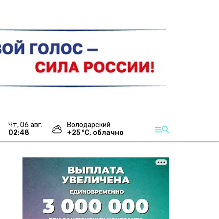
чт, 06 авг.
Володарский
02:48
+
25
°С,
облачно