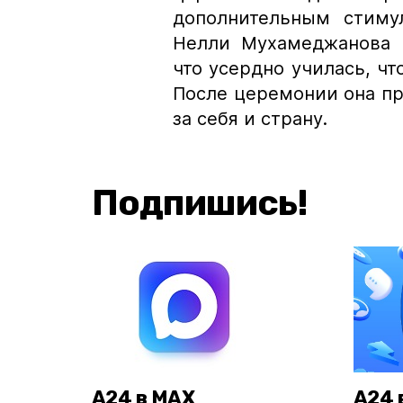
дополнительным стиму
Нелли Мухамеджанова и
что усердно училась, чт
После церемонии она пр
за себя и страну.
Подпишись!
А24 в MAX
А24 