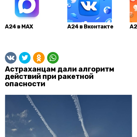
А24 в MAX
А24 в Вконтакте
А2
Астраханцам дали алгоритм
действий при ракетной
опасности