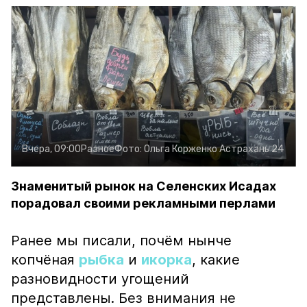
Вчера, 09:00
Разное
Фото:
Ольга Корженко
Астрахань 24
Знаменитый рынок на Селенских Исадах
порадовал своими рекламными перлами
Ранее мы писали, почём нынче
копчёная
рыбка
и
икорка
, какие
разновидности угощений
представлены. Без внимания не