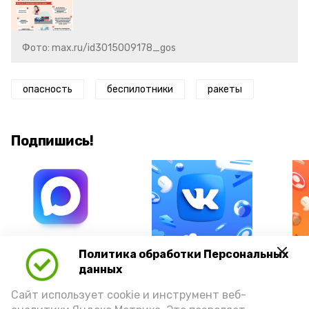
Фото: max.ru/id3015009178_gos
опасность
беспилотники
ракеты
Подпишись!
А24 в MAX
А24 в Вконтакте
А2
Политика обработки Персональных
данных
Сайт использует cookie и инструмент веб-