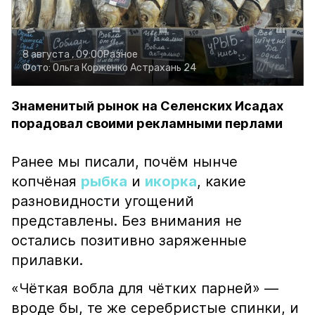
8 августа , 09:00
Разное
Фото:
Ольга Корженко
Астрахань 24
Знаменитый рынок на Селенских Исадах
порадовал своими рекламными перлами
Ранее мы писали, почём нынче
копчёная
рыбка
и
икорка
, какие
разновидности угощений
представлены. Без внимания не
остались позитивно заряженные
прилавки.
«Чёткая вобла для чётких парней» —
вроде бы, те же серебристые спинки, и