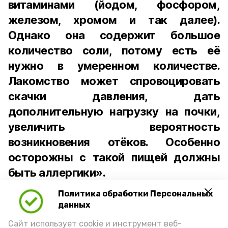
витаминами (йодом, фосфором,
железом, хромом и так далее).
Однако она содержит большое
количество соли, потому есть её
нужно в умеренном количестве.
Лакомство может спровоцировать
скачки давления, дать
дополнительную нагрузку на почки,
увеличить вероятность
возникновения отёков. Особенно
осторожны с такой пищей должны
быть аллергики».
Политика обработки Персональных
Для взрослого человека безопасной
данных
порцией икры считается 30-50 граммов
(2-3 ложки). При этом следует обратить
Сайт использует cookie и инструмент веб-