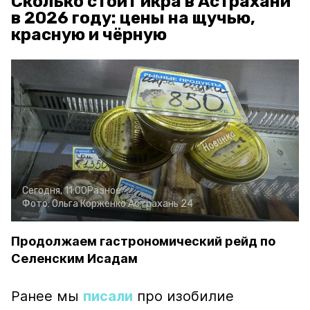
Сколько стоит икра в Астрахани
в 2026 году: цены на щучью,
красную и чёрную
Сегодня, 11:00
Разное
Фото:
Ольга Корженко
Астрахань 24
Продолжаем гастрономический рейд по
Селенским Исадам
Ранее мы
писали
про изобилие