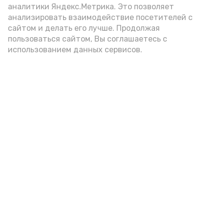
аналитики Яндекс.Метрика. Это позволяет
внимание на хлеб, с которым она
анализировать взаимодействие посетителей с
подаётся: лучше выбирать
сайтом и делать его лучше. Продолжая
цельнозерновой, с мукой грубого
пользоваться сайтом, Вы соглашаетесь с
использованием данных сервисов.
помола. Есть икру следует в первой
половине дня. Кстати, полезнее для
здоровья сопроводить такой бутерброд
сочными овощами, свежей зеленью и
отварным яйцом.