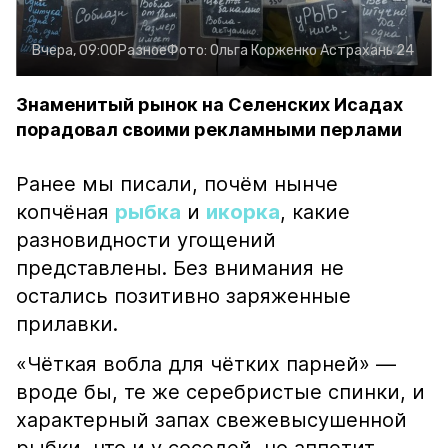
Вчера, 09:00
Разное
Фото:
Ольга Корженко
Астрахань 24
Знаменитый рынок на Селенских Исадах
порадовал своими рекламными перлами
Ранее мы писали, почём нынче
копчёная
рыбка
и
икорка
, какие
разновидности угощений
представлены. Без внимания не
остались позитивно заряженные
прилавки.
«Чёткая вобла для чётких парней» —
вроде бы, те же серебристые спинки, и
характерный запах свежевысушенной