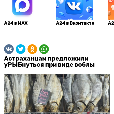
А24 в MAX
А24 в Вконтакте
А2
Астраханцам предложили
уРЫБнуться при виде воблы