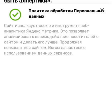
быть аллергики».
Политика обработки Персональных
Для взрослого человека безопасной
данных
порцией икры считается 30-50 граммов
(2-3 ложки). При этом следует обратить
Сайт использует cookie и инструмент веб-
аналитики Яндекс.Метрика. Это позволяет
внимание на хлеб, с которым она
анализировать взаимодействие посетителей с
подаётся: лучше выбирать
сайтом и делать его лучше. Продолжая
цельнозерновой, с мукой грубого
пользоваться сайтом, Вы соглашаетесь с
использованием данных сервисов.
помола. Есть икру следует в первой
половине дня. Кстати, полезнее для
здоровья сопроводить такой бутерброд
сочными овощами, свежей зеленью и
отварным яйцом.