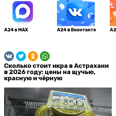
А24 в MAX
А24 в Вконтакте
А2
Сколько стоит икра в Астрахани
в 2026 году: цены на щучью,
красную и чёрную