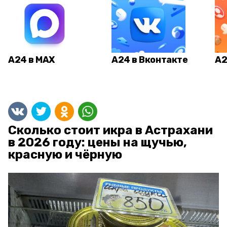
А24 в MAX
А24 в Вконтакте
А2
Сколько стоит икра в Астрахани
в 2026 году: цены на щучью,
красную и чёрную