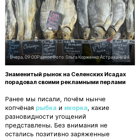
Вчера, 09:00
Разное
Фото:
Ольга Корженко
Астрахань 24
Знаменитый рынок на Селенских Исадах
порадовал своими рекламными перлами
Ранее мы писали, почём нынче
копчёная
рыбка
и
икорка
, какие
разновидности угощений
представлены. Без внимания не
остались позитивно заряженные