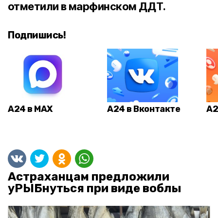
отметили в марфинском ДДТ.
Подпишись!
А24 в MAX
А24 в Вконтакте
А2
Астраханцам предложили
уРЫБнуться при виде воблы