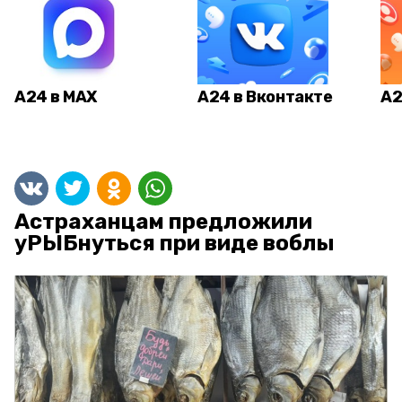
А24 в MAX
А24 в Вконтакте
А2
Астраханцам предложили
уРЫБнуться при виде воблы