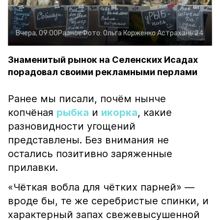
Вчера, 09:00
Разное
Фото:
Ольга Корженко
Астрахань 24
Знаменитый рынок на Селенских Исадах
порадовал своими рекламными перлами
Ранее мы писали, почём нынче
копчёная
рыбка
и
икорка
, какие
разновидности угощений
представлены. Без внимания не
остались позитивно заряженные
прилавки.
«Чёткая вобла для чётких парней» —
вроде бы, те же серебристые спинки, и
характерный запах свежевысушенной