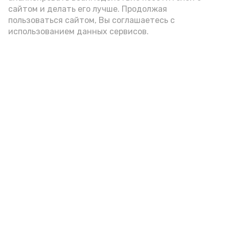
подаётся: лучше выбирать
сайтом и делать его лучше. Продолжая
цельнозерновой, с мукой грубого
пользоваться сайтом, Вы соглашаетесь с
использованием данных сервисов.
помола. Есть икру следует в первой
половине дня. Кстати, полезнее для
здоровья сопроводить такой бутерброд
сочными овощами, свежей зеленью и
отварным яйцом.