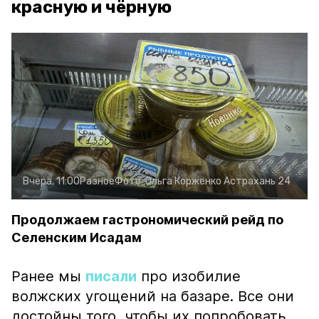
красную и чёрную
Вчера, 11:00
Разное
Фото:
Ольга Корженко
Астрахань 24
Продолжаем гастрономический рейд по
Селенским Исадам
Ранее мы
писали
про изобилие
волжских угощений на базаре. Все они
достойны того, чтобы их попробовать.