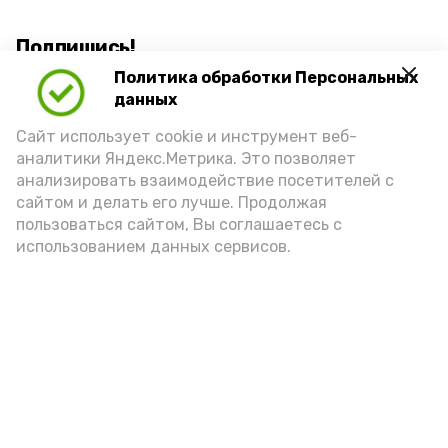
Подпишись!
Политика обработки Персональных
данных
Сайт использует cookie и инструмент веб-
аналитики Яндекс.Метрика. Это позволяет
анализировать взаимодействие посетителей с
А24 в MAX
А24 в Вконтакте
А2
сайтом и делать его лучше. Продолжая
пользоваться сайтом, Вы соглашаетесь с
использованием данных сервисов.
Ветераны СВО и их семьи в
Астрахани оформили 180
соцконтрактов