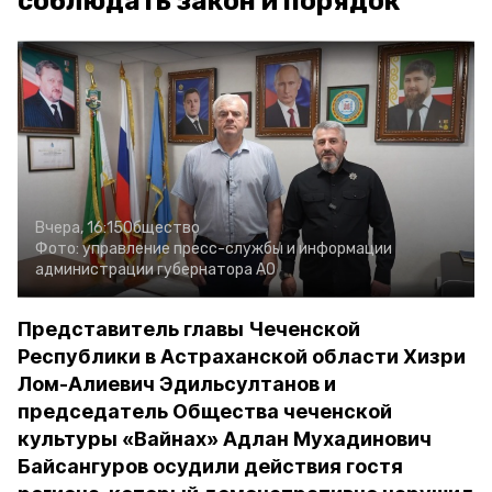
соблюдать закон и порядок
Вчера, 16:15
Общество
Фото:
управление пресс-службы и информации
администрации губернатора АО
Представитель главы Чеченской
Республики в Астраханской области Хизри
Лом-Алиевич Эдильсултанов и
председатель Общества чеченской
культуры «Вайнах» Адлан Мухадинович
Байсангуров осудили действия гостя