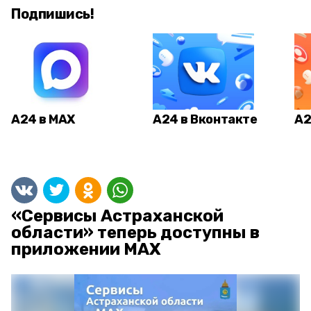
Подпишись!
А24 в MAX
А24 в Вконтакте
А2
«Сервисы Астраханской
области» теперь доступны в
приложении MAX