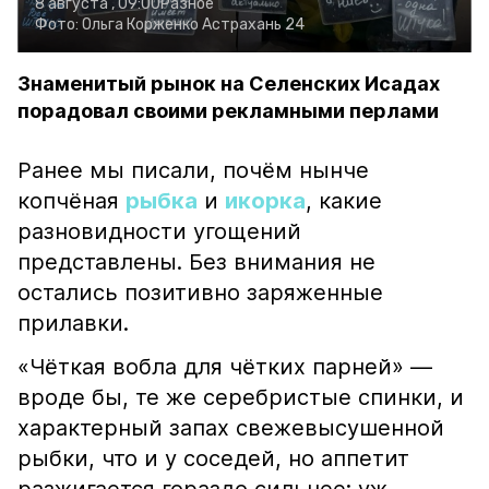
8 августа , 09:00
Разное
Фото:
Ольга Корженко
Астрахань 24
Знаменитый рынок на Селенских Исадах
порадовал своими рекламными перлами
Ранее мы писали, почём нынче
копчёная
рыбка
и
икорка
, какие
разновидности угощений
представлены. Без внимания не
остались позитивно заряженные
прилавки.
«Чёткая вобла для чётких парней» —
вроде бы, те же серебристые спинки, и
характерный запах свежевысушенной
рыбки, что и у соседей, но аппетит