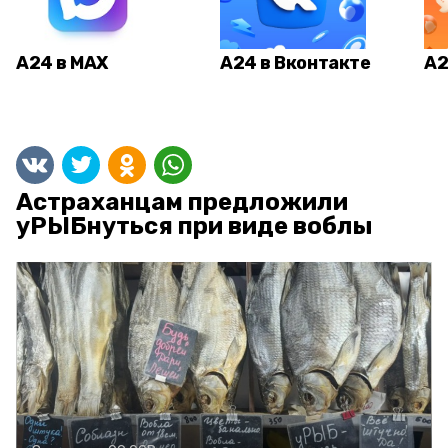
А24 в MAX
А24 в Вконтакте
А2
Астраханцам предложили
уРЫБнуться при виде воблы