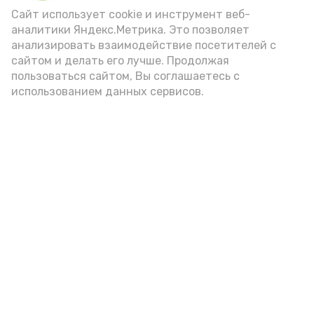
Сайт использует cookie и инструмент веб-
аналитики Яндекс.Метрика. Это позволяет
анализировать взаимодействие посетителей с
сайтом и делать его лучше. Продолжая
пользоваться сайтом, Вы соглашаетесь с
использованием данных сервисов.
Фото: Ольга Корженко Астрахань 24
Как объяснили продавцы, воблу берут
охотно: уж больно хороша на вкус. К
тому же её удобно транспортировать,
она долго не портится. А это