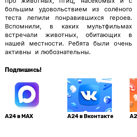
про животных, птиц, насекомых и с
большим удовольствием из солёного
теста лепили понравившихся героев.
Вспомнили, в каких мультфильмах
встречали животных, обитающих в
нашей местности. Ребята были очень
активны и любознательны.
Подпишись!
А24 в MAX
А24 в Вконтакте
А2