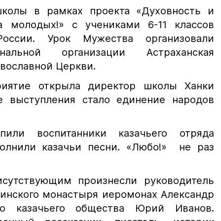
школы в рамках проекта «Духовность и
а молодых!» с учениками 6-11 классов
оссии. Урок Мужества организовали
ональной организации Астраханская
вославной Церкви.
риятие открыла директор школы Ханки
е выступления стало единение народов
пили воспитанники казачьего отряда
полнили казачьи песни. «Любо!» не раз
исутствующим произнесли руководитель
кинского монастыря иеромонах Александр
го казачьего общества Юрий Иванов.