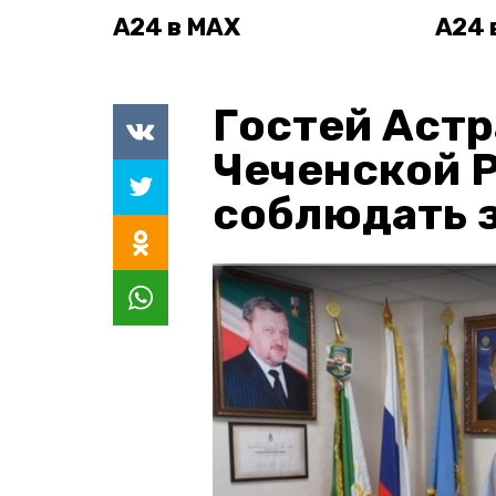
А24 в MAX
А24 
Гостей Астр
Чеченской 
соблюдать з