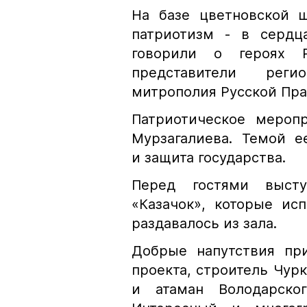
На базе цветновской 
патриотизм - в сердц
говорили о героях Р
представители реги
митрополия Русской Пра
Патриотическое мероп
Мурзагалиева. Темой е
и защита государства.
Перед гостями высту
«Казачок», которые ис
раздавалось из зала.
Добрые напутствия пр
проекта, строитель Чур
и атаман Володарско