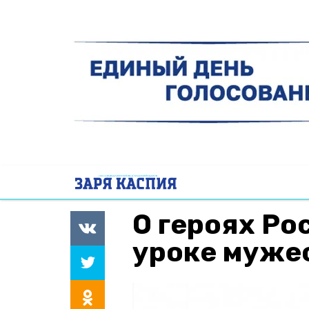
О героях Ро
уроке мужес