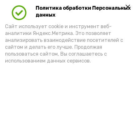
Политика обработки Персональных
Для взрослого человека безопасной
данных
порцией икры считается 30-50 граммов
(2-3 ложки). При этом следует обратить
Сайт использует cookie и инструмент веб-
аналитики Яндекс.Метрика. Это позволяет
внимание на хлеб, с которым она
анализировать взаимодействие посетителей с
подаётся: лучше выбирать
сайтом и делать его лучше. Продолжая
цельнозерновой, с мукой грубого
пользоваться сайтом, Вы соглашаетесь с
использованием данных сервисов.
помола. Есть икру следует в первой
половине дня. Кстати, полезнее для
здоровья сопроводить такой бутерброд
сочными овощами, свежей зеленью и
отварным яйцом.