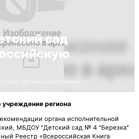
етский сад
российскую
то:
МБДОУ "Детский сад № 4 "Березка"
 учреждение региона
 рекомендации органа исполнительной
ский, МБДОУ "Детский сад № 4 "Березка"
ный Реестр «Всероссийская Книга