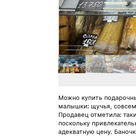
Можно купить подарочны
малышки: щучья, совсем
Продавец отметила: так
поскольку привлекатель
адекватную цену. Баноч