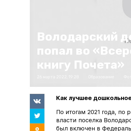
Володарский д
попал во «Все
книгу Почета»
26 марта 2022, 19:28
Образование
Фо
Как лучшее дошкольное
По итогам 2021 года, по
власти поселка Володар
был включен в Федераль