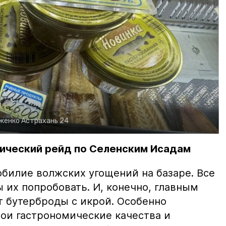
рженко
Астрахань 24
ический рейд по Селенским Исадам
билие волжских угощений на базаре. Все
ы их попробовать. И, конечно, главным
т бутерброды с икрой. Особенно
вои гастрономические качества и