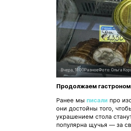
Вчера, 11:00
Разное
Фото:
Ольга Ко
Продолжаем гастроном
Ранее мы
писали
про изо
они достойны того, чтоб
украшением стола стану
популярна щучья — за с