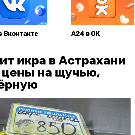
в Вконтакте
А24 в ОК
ит икра в Астрахани
: цены на щучью,
чёрную