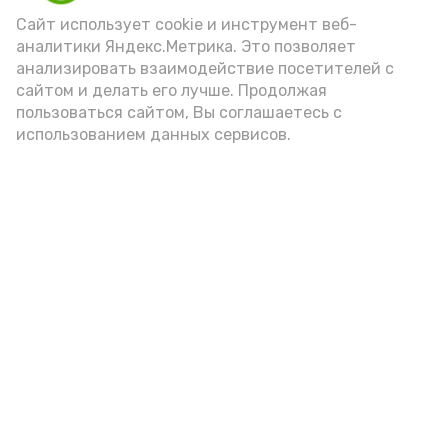
Сайт использует cookie и инструмент веб-
аналитики Яндекс.Метрика. Это позволяет
анализировать взаимодействие посетителей с
А24 в MAX
А24 в Вконтакте
А2
сайтом и делать его лучше. Продолжая
пользоваться сайтом, Вы соглашаетесь с
использованием данных сервисов.
Астраханская школьница
победила во Всероссийском
конкурсе «Большая перемена»