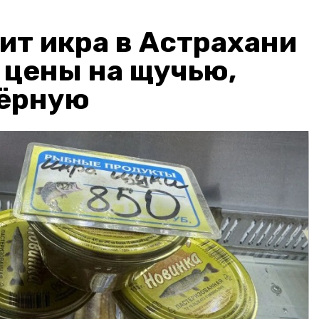
ит икра в Астрахани
: цены на щучью,
чёрную