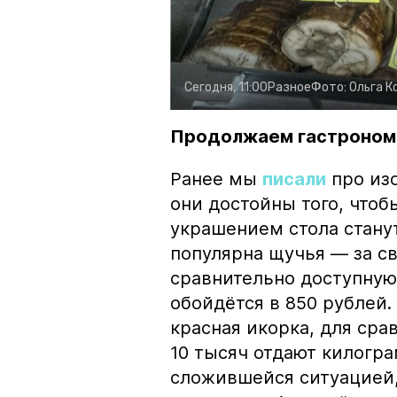
Сегодня, 11:00
Разное
Фото:
Ольга К
Продолжаем гастроном
Ранее мы
писали
про изо
они достойны того, чтоб
украшением стола стану
популярна щучья — за с
сравнительно доступную 
обойдётся в 850 рублей.
красная икорка, для срав
10 тысяч отдают килогр
сложившейся ситуацией, 