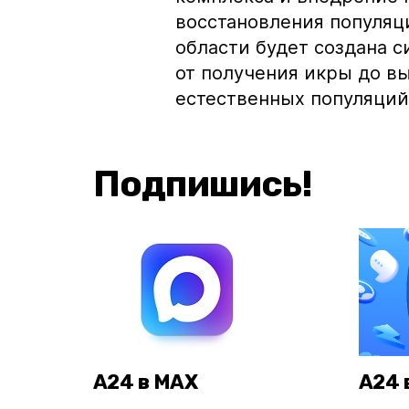
восстановления популяц
области будет создана с
от получения икры до в
естественных популяций
Подпишись!
А24 в MAX
А24 