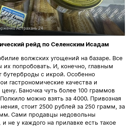
орженко
Астрахань 24
ический рейд по Селенским Исадам
билие волжских угощений на базаре. Все
ы их попробовать. И, конечно, главным
т бутерброды с икрой. Особенно
вои гастрономические качества и
цену. Баночка чуть более 100 граммов
 Полкило можно взять за 4000. Привозная
нения, стоит 2500 рублей за 250 грамм, за
амм. Сами продавцы недовольны
и не у каждого на прилавке есть такое