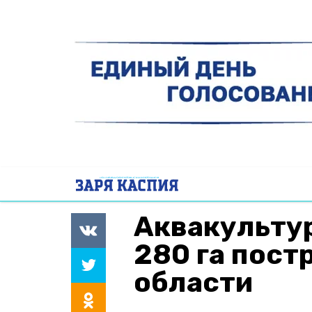
Аквакульту
280 га пост
области