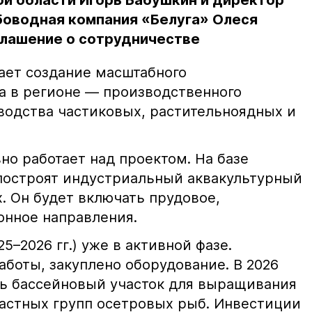
ой области Игорь Бабушкин и директор
оводная компания «Белуга» Олеся
глашение о сотрудничестве
ает создание масштабного
а в регионе — производственного
водства частиковых, растительноядных и
но работает над проектом. На базе
 построят индустриальный аквакультурный
х. Он будет включать прудовое,
онное направления.
5–2026 гг.) уже в активной фазе.
боты, закуплено оборудование. В 2026
ть бассейновый участок для выращивания
астных групп осетровых рыб. Инвестиции