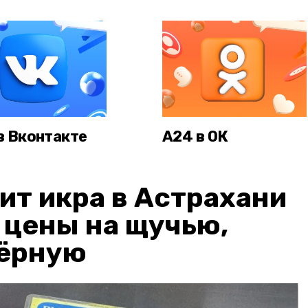
в Вконтакте
А24 в ОК
ит икра в Астрахани
: цены на щучью,
чёрную