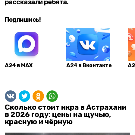
рассказали ребята.
Подпишись!
А24 в MAX
А24 в Вконтакте
А2
Сколько стоит икра в Астрахани
в 2026 году: цены на щучью,
красную и чёрную