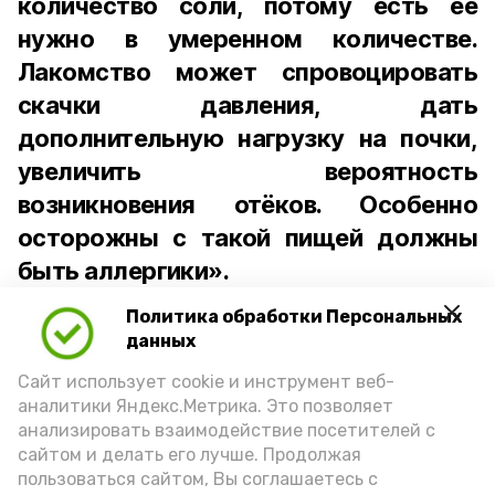
количество соли, потому есть её
нужно в умеренном количестве.
Лакомство может спровоцировать
скачки давления, дать
дополнительную нагрузку на почки,
увеличить вероятность
возникновения отёков. Особенно
осторожны с такой пищей должны
быть аллергики».
Политика обработки Персональных
Для взрослого человека безопасной
данных
порцией икры считается 30-50 граммов
(2-3 ложки). При этом следует обратить
Сайт использует cookie и инструмент веб-
аналитики Яндекс.Метрика. Это позволяет
внимание на хлеб, с которым она
анализировать взаимодействие посетителей с
подаётся: лучше выбирать
сайтом и делать его лучше. Продолжая
цельнозерновой, с мукой грубого
пользоваться сайтом, Вы соглашаетесь с