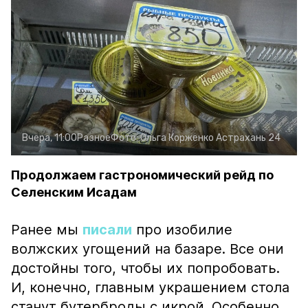
Вчера, 11:00
Разное
Фото:
Ольга Корженко
Астрахань 24
Продолжаем гастрономический рейд по
Селенским Исадам
Ранее мы
писали
про изобилие
волжских угощений на базаре. Все они
достойны того, чтобы их попробовать.
И, конечно, главным украшением стола
станут бутерброды с икрой. Особенно