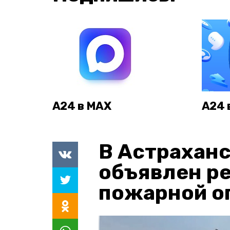
А24 в MAX
А24 
В Астраханс
объявлен р
пожарной о