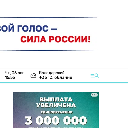
чт, 06 авг.
Володарский
15:55
+
35
°С,
облачно