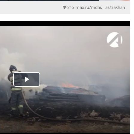
Фото: max.ru/mchs_astrakhan
Play
Video