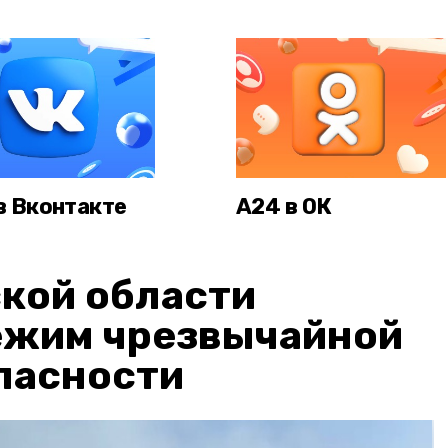
в Вконтакте
А24 в ОК
кой области
ежим чрезвычайной
пасности