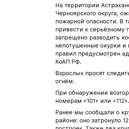
На территории Астрахан
Черноярского округа, о
пожарной опасности. В 
привести к серьёзному 
запрещено разводить кос
непотушенные окурки и 
правил предусмотрен ад
КоАП РФ.
Взрослых просят следить
огнём.
При обнаружении возгор
номерам «101» или «112».
Ранее мы сообщали о к
районе: оно затронуло 1
построек. Также два кр