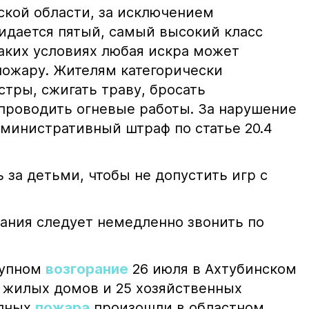
ской области, за исключением
жидается пятый, самый высокий класс
таких условиях любая искра может
пожару. Жителям категорически
тры, сжигать траву, бросать
проводить огневые работы. За нарушение
министративный штраф по статье 20.4
 за детьми, чтобы не допустить игр с
ания следует немедленно звонить по
рупном
возгорание
26 июля в Ахтубинском
2 жилых домов и 25 хозяйственных
упных
пожара
произошли в областном