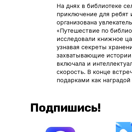
На днях в библиотеке се
приключение для ребят и
организована увлекател
«Путешествие по библио
исследовали книжное цар
узнавая секреты хранен
захватывающие истории 
включала и интеллектуа
скорость. В конце встр
подарками как наградой 
Подпишись!