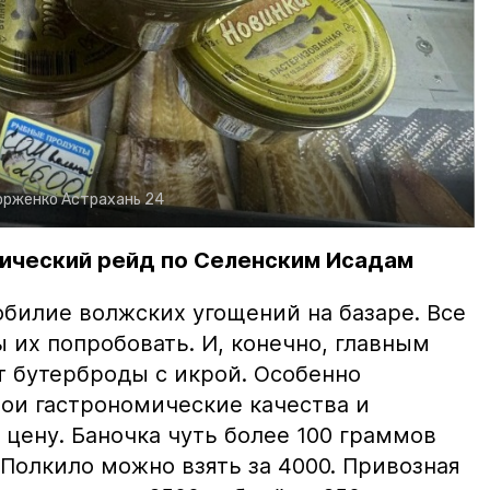
орженко
Астрахань 24
ический рейд по Селенским Исадам
билие волжских угощений на базаре. Все
ы их попробовать. И, конечно, главным
т бутерброды с икрой. Особенно
вои гастрономические качества и
цену. Баночка чуть более 100 граммов
 Полкило можно взять за 4000. Привозная