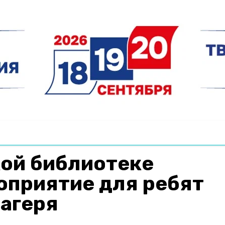
кой библиотеке
оприятие для ребят
лагеря