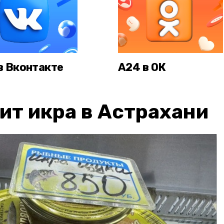
в Вконтакте
А24 в ОК
ит икра в Астрахани