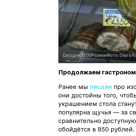
Сегодня, 11:00
Разное
Фото:
Ольга К
Продолжаем гастроном
Ранее мы
писали
про изо
они достойны того, чтоб
украшением стола стану
популярна щучья — за с
сравнительно доступную 
обойдётся в 850 рублей.