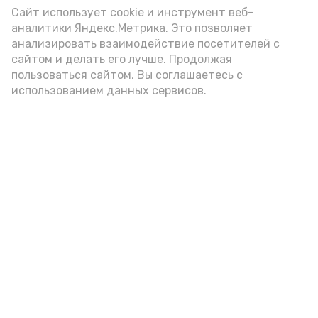
(2-3 ложки). При этом следует обратить
Сайт использует cookie и инструмент веб-
аналитики Яндекс.Метрика. Это позволяет
внимание на хлеб, с которым она
анализировать взаимодействие посетителей с
подаётся: лучше выбирать
сайтом и делать его лучше. Продолжая
цельнозерновой, с мукой грубого
пользоваться сайтом, Вы соглашаетесь с
использованием данных сервисов.
помола. Есть икру следует в первой
половине дня. Кстати, полезнее для
здоровья сопроводить такой бутерброд
сочными овощами, свежей зеленью и
отварным яйцом.