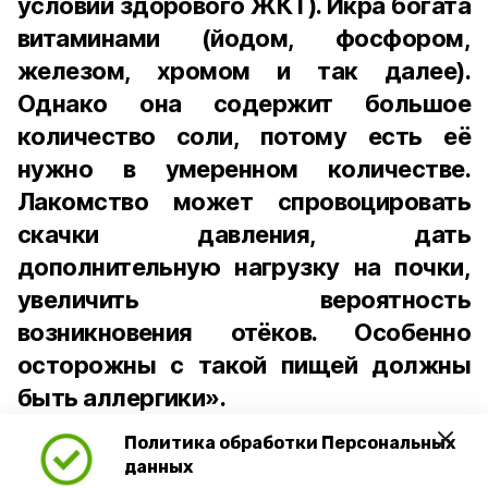
условии здорового ЖКТ). Икра богата
витаминами (йодом, фосфором,
железом, хромом и так далее).
Однако она содержит большое
количество соли, потому есть её
нужно в умеренном количестве.
Лакомство может спровоцировать
скачки давления, дать
дополнительную нагрузку на почки,
увеличить вероятность
возникновения отёков. Особенно
осторожны с такой пищей должны
быть аллергики».
Политика обработки Персональных
Для взрослого человека безопасной
данных
порцией икры считается 30-50 граммов