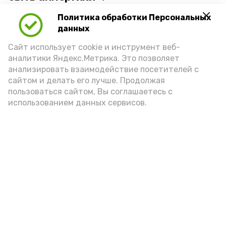
Политика обработки Персональных
Для взрослого человека безопасной
данных
порцией икры считается 30-50 граммов
(2-3 ложки). При этом следует обратить
Сайт использует cookie и инструмент веб-
аналитики Яндекс.Метрика. Это позволяет
внимание на хлеб, с которым она
анализировать взаимодействие посетителей с
подаётся: лучше выбирать
сайтом и делать его лучше. Продолжая
цельнозерновой, с мукой грубого
пользоваться сайтом, Вы соглашаетесь с
использованием данных сервисов.
помола. Есть икру следует в первой
половине дня. Кстати, полезнее для
здоровья сопроводить такой бутерброд
сочными овощами, свежей зеленью и
отварным яйцом.