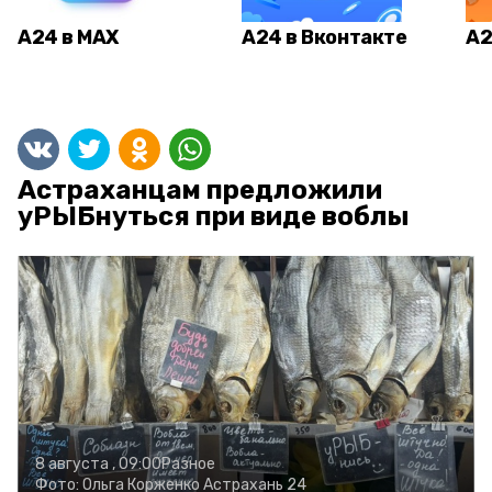
А24 в MAX
А24 в Вконтакте
А2
Астраханцам предложили
уРЫБнуться при виде воблы
8 августа , 09:00
Разное
Фото:
Ольга Корженко
Астрахань 24