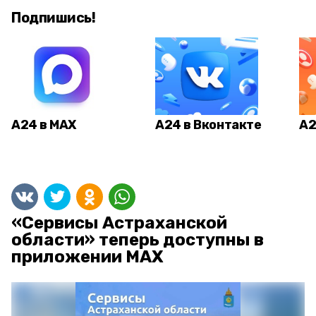
Подпишись!
А24 в MAX
А24 в Вконтакте
А2
«Сервисы Астраханской
области» теперь доступны в
приложении MAX