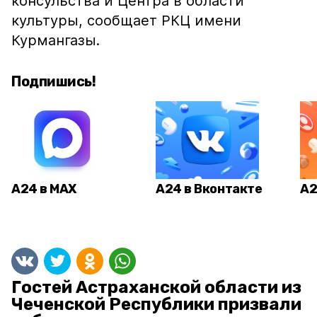
консульства и Центра в области
культуры, сообщает РКЦ имени
Курмангазы.
Подпишись!
А24 в MAX
А24 в Вконтакте
А2
Гостей Астраханской области из
Чеченской Республики призвали