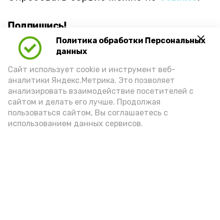
Подпишись!
Политика обработки Персональных
данных
Сайт использует cookie и инструмент веб-
аналитики Яндекс.Метрика. Это позволяет
анализировать взаимодействие посетителей с
А24 в MAX
А24 в Вконтакте
А2
сайтом и делать его лучше. Продолжая
пользоваться сайтом, Вы соглашаетесь с
использованием данных сервисов.
Ветераны СВО и их семьи в
Астрахани оформили 180
соцконтрактов