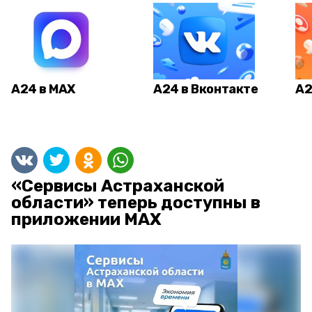
А24 в MAX
А24 в Вконтакте
А2
«Сервисы Астраханской
области» теперь доступны в
приложении MAX