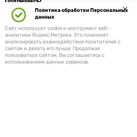
Подпишись!
Политика обработки Персональных
данных
Сайт использует cookie и инструмент веб-
аналитики Яндекс.Метрика. Это позволяет
анализировать взаимодействие посетителей с
А24 в MAX
А24 в Вконтакте
А2
сайтом и делать его лучше. Продолжая
пользоваться сайтом, Вы соглашаетесь с
использованием данных сервисов.
Ветераны СВО и их семьи в
Астрахани оформили 180
соцконтрактов