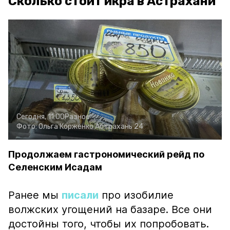
Сколько стоит икра в Астрахани
Сегодня, 11:00
Разное
Фото:
Ольга Корженко
Астрахань 24
Продолжаем гастрономический рейд по
Селенским Исадам
Ранее мы
писали
про изобилие
волжских угощений на базаре. Все они
достойны того, чтобы их попробовать.