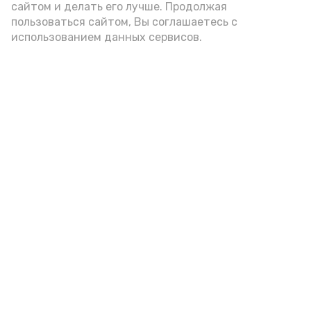
подаётся: лучше выбирать
сайтом и делать его лучше. Продолжая
цельнозерновой, с мукой грубого
пользоваться сайтом, Вы соглашаетесь с
использованием данных сервисов.
помола. Есть икру следует в первой
половине дня. Кстати, полезнее для
здоровья сопроводить такой бутерброд
сочными овощами, свежей зеленью и
отварным яйцом.