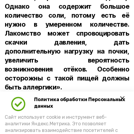
Однако она содержит большое
количество соли, потому есть её
нужно в умеренном количестве.
Лакомство может спровоцировать
скачки давления, дать
дополнительную нагрузку на почки,
увеличить вероятность
возникновения отёков. Особенно
осторожны с такой пищей должны
быть аллергики».
Политика обработки Персональных
Для взрослого человека безопасной
данных
порцией икры считается 30-50 граммов
(2-3 ложки). При этом следует обратить
Сайт использует cookie и инструмент веб-
аналитики Яндекс.Метрика. Это позволяет
внимание на хлеб, с которым она
анализировать взаимодействие посетителей с