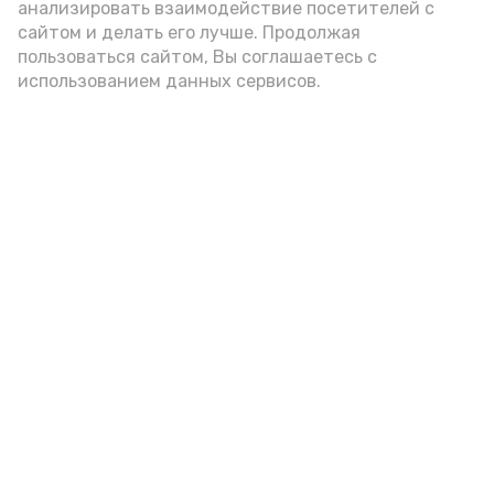
анализировать взаимодействие посетителей с
А24 в MAX
А24 в Вконтакте
А2
сайтом и делать его лучше. Продолжая
пользоваться сайтом, Вы соглашаетесь с
использованием данных сервисов.
Астраханская школьница
победила во Всероссийском
конкурсе «Большая перемена»