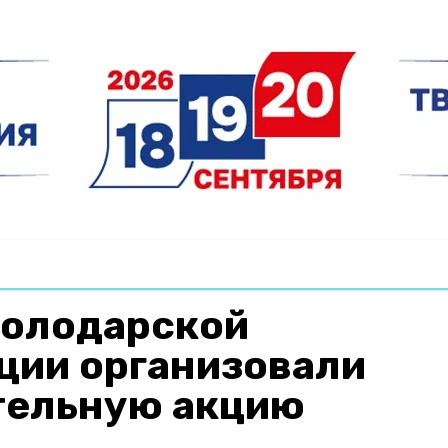
володарской
ции организовали
тельную акцию