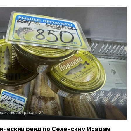
орженко
Астрахань 24
ический рейд по Селенским Исадам