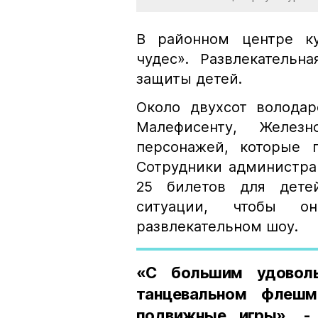
В районном центре ку
чудес». Развлекатель
защиты детей.
Около двухсот волода
Малефисенту, Желез
персонажей, которые 
Сотрудники администра
25 билетов для дете
ситуации, чтобы о
развлекательном шоу.
«С большим удоволь
танцевальном флешм
подвижные игры», -