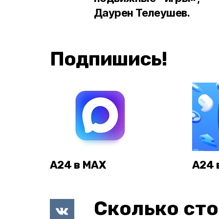
Даурен Телеушев.
Подпишись!
А24 в MAX
А24 
Сколько сто