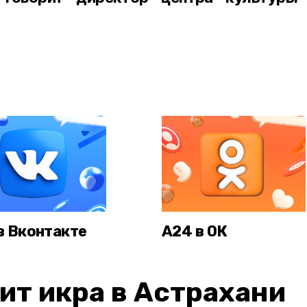
в Вконтакте
А24 в ОК
ит икра в Астрахани