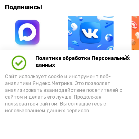
Подпишись!
А24 в MAX
А24 в Вконтакте
А2
Политика обработки Персональных
данных
Сайт использует cookie и инструмент веб-
аналитики Яндекс.Метрика. Это позволяет
анализировать взаимодействие посетителей с
Ветераны СВО и их семьи в
сайтом и делать его лучше. Продолжая
Астрахани оформили 180
пользоваться сайтом, Вы соглашаетесь с
использованием данных сервисов.
соцконтрактов