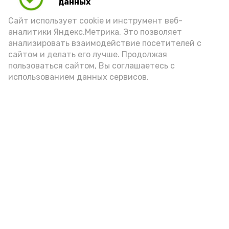
данных
Сайт использует cookie и инструмент веб-
аналитики Яндекс.Метрика. Это позволяет
анализировать взаимодействие посетителей с
сайтом и делать его лучше. Продолжая
пользоваться сайтом, Вы соглашаетесь с
использованием данных сервисов.
Фото: Ольга Корженко Астрахань 24
Как объяснили продавцы, воблу берут
охотно: уж больно хороша на вкус. К
тому же её удобно транспортировать,
она долго не портится. А это