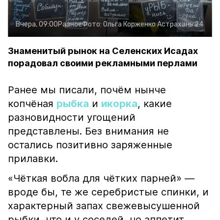
Вчера, 09:00
Разное
Фото:
Ольга Корженко
Астрахань 24
Знаменитый рынок на Селенских Исадах
порадовал своими рекламными перлами
Ранее мы писали, почём нынче
копчёная
рыбка
и
икорка
, какие
разновидности угощений
представлены. Без внимания не
остались позитивно заряженные
прилавки.
«Чёткая вобла для чётких парней» —
вроде бы, те же серебристые спинки, и
характерный запах свежевысушенной
рыбки, что и у соседей, но аппетит