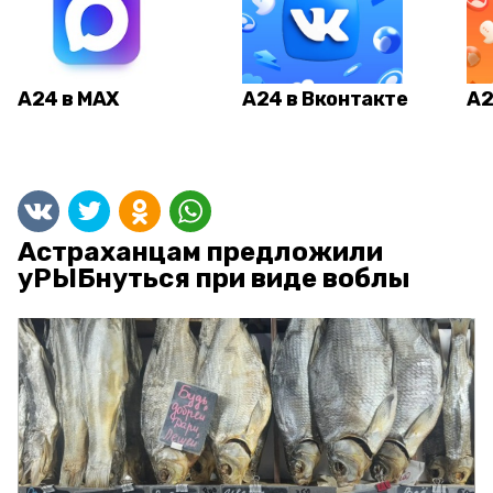
А24 в MAX
А24 в Вконтакте
А2
Астраханцам предложили
уРЫБнуться при виде воблы