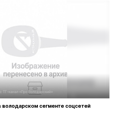
о:
ТГ-канал «Про Володарский»
в володарском сегменте соцсетей