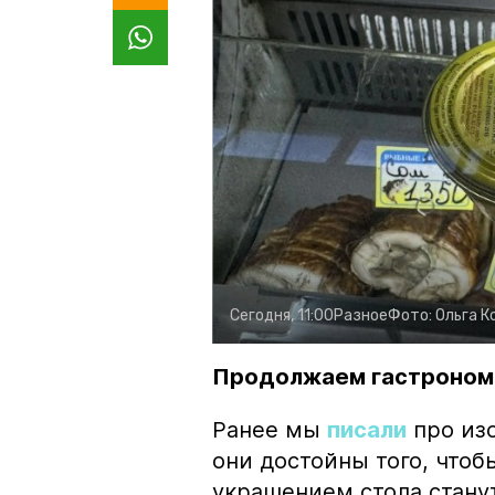
Сегодня, 11:00
Разное
Фото:
Ольга К
Продолжаем гастроном
Ранее мы
писали
про изо
они достойны того, чтоб
украшением стола стану