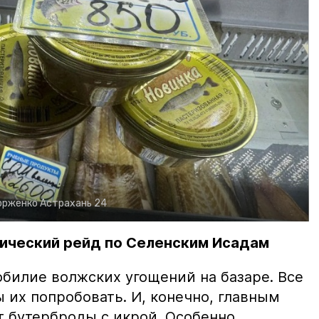
орженко
Астрахань 24
ический рейд по Селенским Исадам
билие волжских угощений на базаре. Все
ы их попробовать. И, конечно, главным
т бутерброды с икрой. Особенно