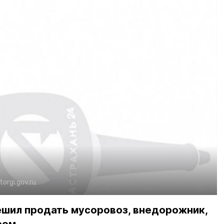
torgi.gov.ru
ешил продать мусоровоз, внедорожник,