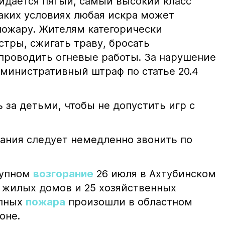
жидается пятый, самый высокий класс
таких условиях любая искра может
пожару. Жителям категорически
тры, сжигать траву, бросать
проводить огневые работы. За нарушение
министративный штраф по статье 20.4
 за детьми, чтобы не допустить игр с
ания следует немедленно звонить по
рупном
возгорание
26 июля в Ахтубинском
2 жилых домов и 25 хозяйственных
упных
пожара
произошли в областном
оне.