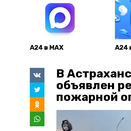
А24 в MAX
А24 
В Астраханс
объявлен р
пожарной о