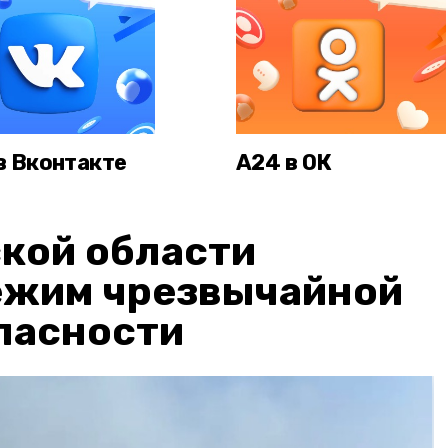
в Вконтакте
А24 в ОК
кой области
ежим чрезвычайной
пасности