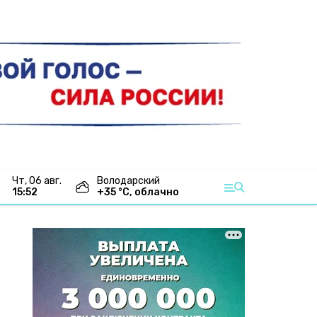
чт, 06 авг.
Володарский
15:52
+
35
°С,
облачно