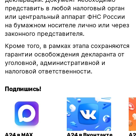
представить в любой налоговый орган
или центральный аппарат ФНС России
на бумажном носителе лично или через
законного представителя.
Кроме того, в рамках этапа сохраняются
гарантии освобождения декларанта от
уголовной, административной и
налоговой ответственности.
Подпишись!
А24 в MAX
А24 в Вконтакте
А2