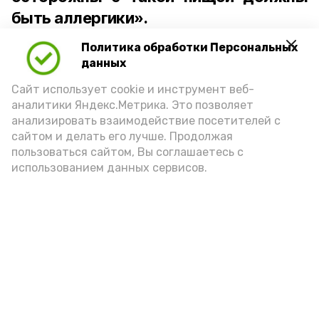
быть аллергики».
Политика обработки Персональных
Для взрослого человека безопасной
данных
порцией икры считается 30-50 граммов
(2-3 ложки). При этом следует обратить
Сайт использует cookie и инструмент веб-
аналитики Яндекс.Метрика. Это позволяет
внимание на хлеб, с которым она
анализировать взаимодействие посетителей с
подаётся: лучше выбирать
сайтом и делать его лучше. Продолжая
цельнозерновой, с мукой грубого
пользоваться сайтом, Вы соглашаетесь с
использованием данных сервисов.
помола. Есть икру следует в первой
половине дня. Кстати, полезнее для
здоровья сопроводить такой бутерброд
сочными овощами, свежей зеленью и
отварным яйцом.