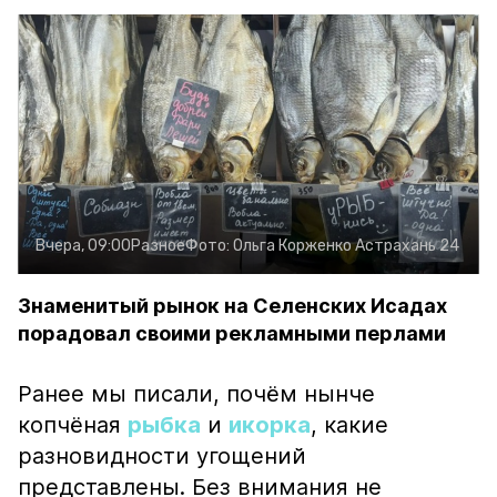
Вчера, 09:00
Разное
Фото:
Ольга Корженко
Астрахань 24
Знаменитый рынок на Селенских Исадах
порадовал своими рекламными перлами
Ранее мы писали, почём нынче
копчёная
рыбка
и
икорка
, какие
разновидности угощений
представлены. Без внимания не