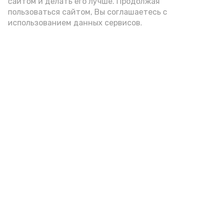
сайтом и делать его лучше. Продолжая
пользоваться сайтом, Вы соглашаетесь с
использованием данных сервисов.
Фото: Ольга Корженко Астрахань 24
Как объяснили продавцы, воблу берут
охотно: уж больно хороша на вкус. К
тому же её удобно транспортировать,
она долго не портится. А это
немаловажно: рыбка, особенно с такими
бодрыми «аффирмациями», станет
лакомым презентом даже для далеко